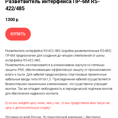
Разветвитель интерфейса ПР-6М RS-
422/485
1300
р.
КУПИТЬ
Разветвитель интерфейса RS-422/485 (коробка разветвительная RS-485)
ПР-6М предназначен для создания до четырех ответвлений от шины
интерфейса RS-422/485.
Разветвитель изготавливается в алюминиевом корпусе со степенью
защиты IP65, обеспечивающем эффективную защиту от проникновения
влаги и пыли. Для кабелей предусмотрены пластиковые герметичные
кабельные вводы типа M16x1,5. Присоединение кабелей осуществляется
безвинтовыми нажимными клеммниками, что существенно упрощает
монтаж. Так же отпадает необходимость в периодической подтяжке винтов
для обеспечения надежного контакта.
Если вы найдете цену ниже, чем у нас, то мы предоставим вам такую же
цену и дополнительную скидку!
Доставка по всей России. До транспортной компании – бесплатно.