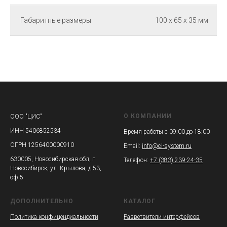
Габаритные размеры
100 x 65 x 35 мм
О КОМПАНИИ
ООО "ЦИС"
ИНН 5406852534
Время работы с 09:00 до 18:00
ОГРН 1256400000910
Email:
info@ci-system.ru
630005, Новосибирская обл, г
Телефон:
+7 (383) 239-24-35
Новосибирск, ул. Крылова, д.53,
оф 5
ДОПОЛНИТЕЛЬНО
КАТАЛОГ
Политика конфицендиальности
Разветвители интерфейсов